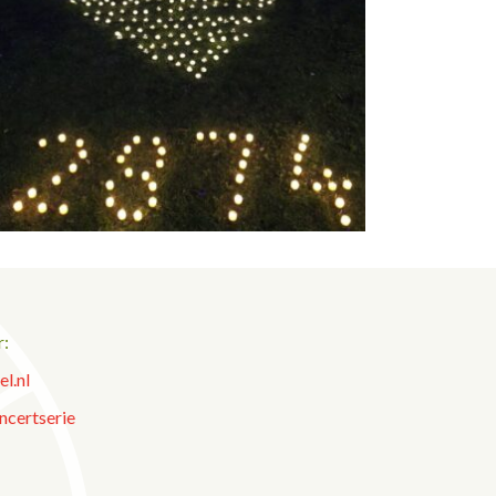
r:
l.nl
ncertserie