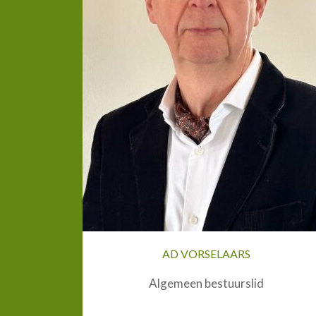
AD VORSELAARS
Algemeen bestuurslid