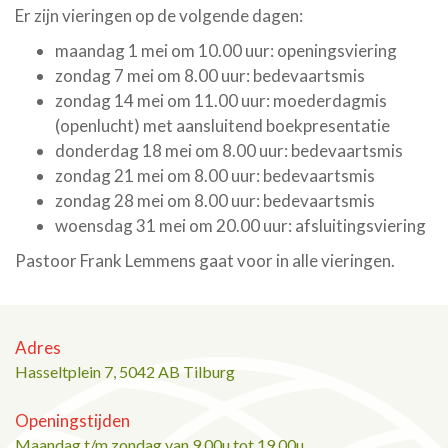
Er zijn vieringen op de volgende dagen:
maandag 1 mei om 10.00 uur: openingsviering
zondag 7 mei om 8.00 uur: bedevaartsmis
zondag 14 mei om 11.00 uur: moederdagmis
(openlucht) met aansluitend boekpresentatie
donderdag 18 mei om 8.00 uur: bedevaartsmis
zondag 21 mei om 8.00 uur: bedevaartsmis
zondag 28 mei om 8.00 uur: bedevaartsmis
woensdag 31 mei om 20.00 uur: afsluitingsviering
Pastoor Frank Lemmens gaat voor in alle vieringen.
Adres
Hasseltplein 7, 5042 AB Tilburg
Openingstijden
Maandag t/m zondag van 9.00u tot 19.00u