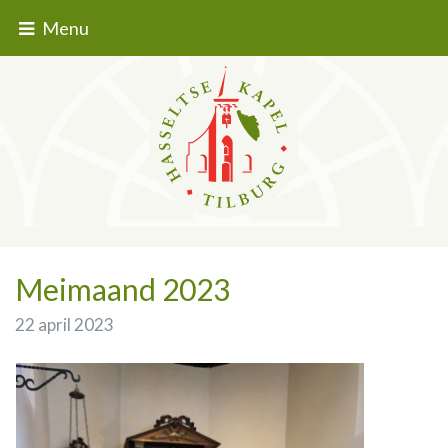
Menu
Meimaand 2023
22 april 2023