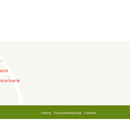
r:
l.nl
ncertserie
Home
Privacyverklaring
Contact