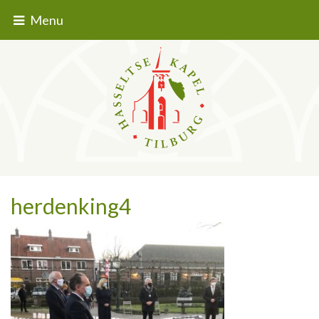
Menu
herdenking4