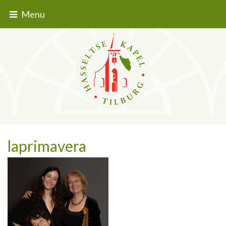
Menu
laprimavera