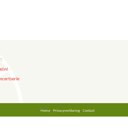
r:
l.nl
ncertserie
Home
Privacyverklaring
Contact