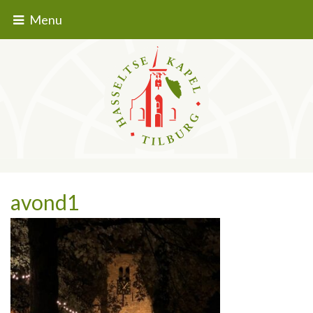
Menu
avond1