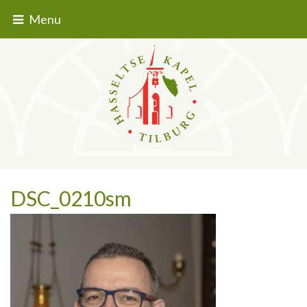
Menu
DSC_0210sm