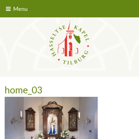
Menu
home_03